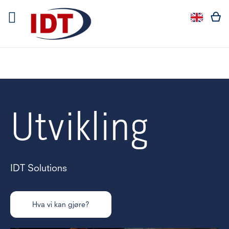
Languag
Langua
Utvikling
IDT Solutions
Hva vi kan gjøre?