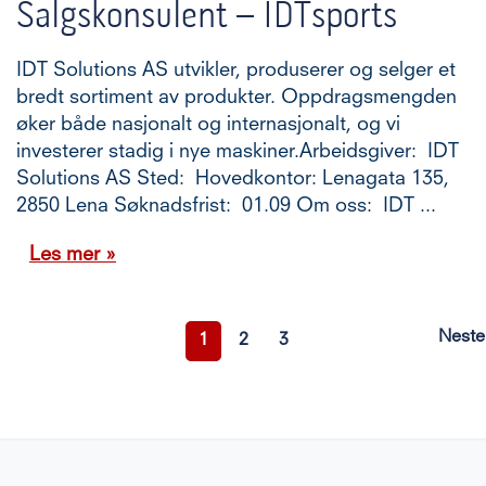
Salgskonsulent – IDTsports
IDT Solutions AS utvikler, produserer og selger et
bredt sortiment av produkter. Oppdragsmengden
øker både nasjonalt og internasjonalt, og vi
investerer stadig i nye maskiner.Arbeidsgiver: IDT
Solutions AS Sted: Hovedkontor: Lenagata 135,
2850 Lena Søknadsfrist: 01.09 Om oss: IDT ...
Les mer »
Side
Neste
Si
You're
Side
Side
1
2
3
currently
reading
page