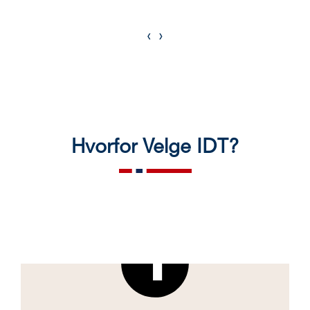
‹
›
Hvorfor Velge IDT?