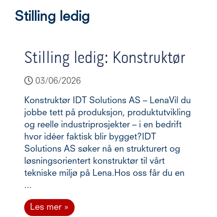
Stilling ledig
Stilling ledig: Konstruktør
St
03/06/2026
0
Konstruktør IDT Solutions AS – LenaVil du
Key
jobbe tett på produksjon, produktutvikling
Solu
og reelle industriprosjekter – i en bedrift
rela
t og
hvor idéer faktisk blir bygget?IDT
nors
 med
Solutions AS søker nå en strukturert og
forr
 stor
løsningsorientert konstruktør til vårt
vek
tekniske miljø på Lena.Hos oss får du en
nå e
og
...
Acc
re-
Les mer »
Le