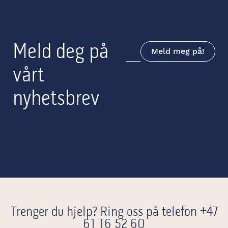
Meld deg på
Meld meg på!
vårt
nyhetsbrev
Trenger du hjelp? Ring oss på telefon
+47
61 16 52 60