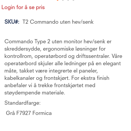
Gå
Login for å se pris
til
begynnelsen
SKU
T2 Commando uten hev/senk
av
bildegalleri
Commando Type 2 uten monitor hev/senk er
skreddersydde, ergonomiske løsninger for
kontrollrom, operatørbord og driftssentraler. Våre
operatørbord skjuler alle ledninger på en elegant
måte, takket være integrerte el paneler,
kabelkanaler og frontskjørt. For ekstra finish
anbefaler vi å trekke frontskjørtet med
støydempende materiale.
Standardfarge:
Grå F7927 Formica