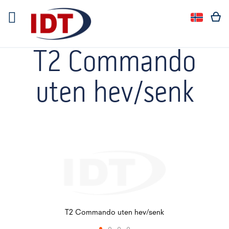
Språk
Språk:
T2 Commando
uten hev/senk
Gå
til
slutten
av
bildegalleri
T2 Commando uten hev/senk