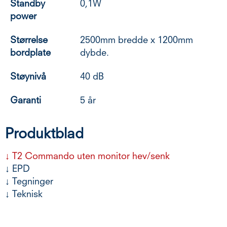
Standby
0,1W
power
Størrelse
2500mm bredde x 1200mm
bordplate
dybde.
Støynivå
40 dB
Garanti
5 år
Produktblad
↓
T2 Commando uten monitor hev/senk
↓
EPD
↓
Tegninger
↓
Teknisk