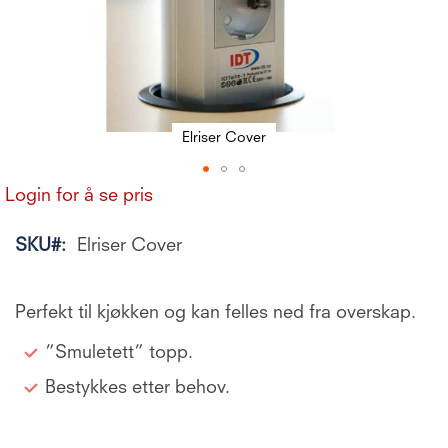
Elriser Cover
Gå
Login for å se pris
til
begynnelsen
SKU
Elriser Cover
av
bildegalleri
Perfekt til kjøkken og kan felles ned fra overskap.
”Smuletett” topp.
Bestykkes etter behov.