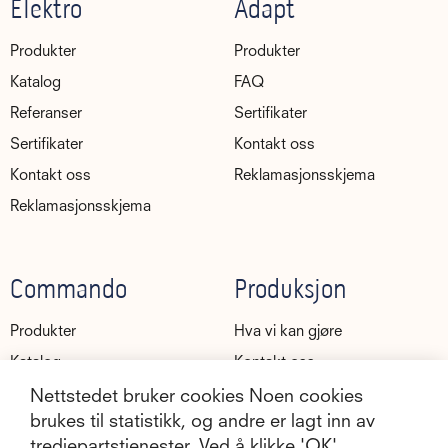
Elektro
Adapt
Produkter
Produkter
Katalog
FAQ
Referanser
Sertifikater
Sertifikater
Kontakt oss
Kontakt oss
Reklamasjonsskjema
Reklamasjonsskjema
Commando
Produksjon
Produkter
Hva vi kan gjøre
Katalog
Kontakt oss
Referanser
Nettstedet bruker cookies Noen cookies
brukes til statistikk, og andre er lagt inn av
Kontakt oss
Utvikling
tredjepartstjenester. Ved å klikke 'OK'