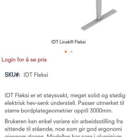
IDT Linak® Fleksi
Gå
Login for å se pris
til
begynnelsen
SKU
IDT Fleksi
av
bildegalleri
IDT Fleksi er et støysvakt, meget solid og stødig
elektrisk hev-senk understell. Passer utmerket til
større bordplategeometrier opptil 3000mm.
Brukeren kan enkel variere sin arbeidsstilling fra
sittende til stående, noe som gir god ergonomi