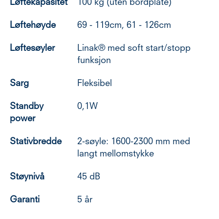
Løftekapasitet
100 kg (uten bordplate)
Løftehøyde
69 - 119cm, 61 - 126cm
Løftesøyler
Linak® med soft start/stopp
funksjon
Sarg
Fleksibel
Standby
0,1W
power
Stativbredde
2-søyle: 1600-2300 mm med
langt mellomstykke
Støynivå
45 dB
Garanti
5 år